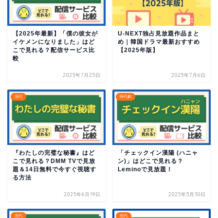
【2025年最新】「僕の彼女が
U-NEXT独占見放題作品まと
イケメンになりました」はど
め｜韓国ドラマ最新おすすめ
こで見れる？配信サービス比
【2025年版】
較
2025年7月25日
2025年7月6日
現代
時代劇
『わたしの完璧な秘書』はど
「チェックイン漢陽 (ハニャ
こで見れる？DMM TVで見放
ン)」はどこで見れる？
題＆14日無料で今すぐ視聴す
Leminoで見放題！
る方法
2025年6月19日
2025年5月30日
現代
現代