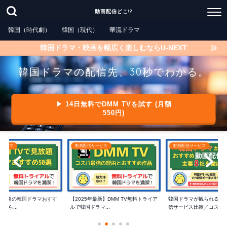
動画配信どこ!?
韓国（時代劇）
韓国（現代）
華流ドラマ
韓国ドラマ・映画を幅広く楽しむならU-NEXT
韓国ドラマの配信先、30秒でわかる。
▶ 14日無料でDMM TVを試す (月額
550円)
国ドラマ
動画配信サービス
動画配信サービス
で見放題の韓国ドラマおすす
【2025年最新】DMM TV無料トライア
韓国ドラマが観られるお
たら...
ルで韓国ドラマ...
信サービス比較／コスパ..