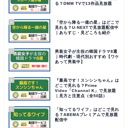
る？DMM TVで13作品見放題
6
「空から降る一億の星」はどこで
見れる？U-NEXTで見放題配信中
｜あらすじ・見どころも紹介
7
男装女子が主役の韓国ドラマ8選
｜時代劇・現代別おすすめ【ワケ
あって男装中】
8
『最高です！スンシンちゃん』は
どこで見れる？Prime
Video「Channel K」で見放題
｜見方と注意点（全50話）
9
「知ってるワイフ」はどこで見れ
る？ABEMAプレミアムで見放題
配信中