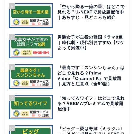
6
「空から降る一億の星」はどこで
見れる？U-NEXTで見放題配信中
｜あらすじ・見どころも紹介
7
男装女子が主役の韓国ドラマ8選
｜時代劇・現代別おすすめ【ワケ
あって男装中】
8
『最高です！スンシンちゃん』は
どこで見れる？Prime
Video「Channel K」で見放題
｜見方と注意点（全50話）
9
「知ってるワイフ」はどこで見れ
る？ABEMAプレミアムで見放題
配信中
10
『ビッグ～愛は奇跡〈ミラクル〉