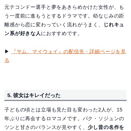
元テコンドー選手と夢をあきらめかけた女性が、も
う一度前に進もうとするドラマです。幼なじみの距
離感から恋に変わっていく流れがうまく、
じれキュ
ン系が好きな人
におすすめです。
▶
『サム、マイウェイ』の配信先・詳細ページを見
る
5. 彼女はキレイだった
子どもの頃とは立場も見た目も変わった2人が、15
年ぶりに再会するロマコメです。パク・ソジュンの
ツンと甘さのバランスが見やすく、
少し昔の名作を