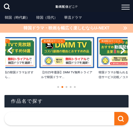
動画配信どこ!?
韓国（時代劇）
韓国（現代）
華流ドラマ
韓国ドラマ・映画を幅広く楽しむならU-NEXT
国ドラマ
動画配信サービス
動画配信サービス
で見放題の韓国ドラマおすす
【2025年最新】DMM TV無料トライア
韓国ドラマが観られるお
たら...
ルで韓国ドラマ...
信サービス比較／コスパ..
作品名で探す