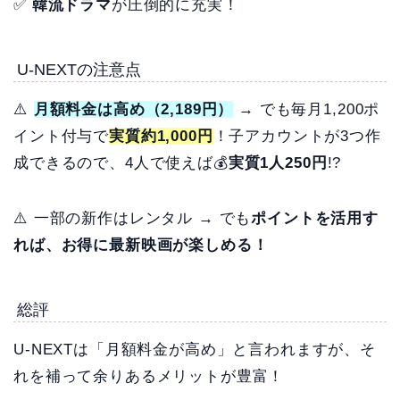
✅
韓流ドラマ
が圧倒的に充実！
U-NEXTの注意点
⚠️
月額料金は高め（2,189円）
→ でも毎月1,200ポ
イント付与で
実質約1,000円
！子アカウントが3つ作
成できるので、4人で使えば💰
実質1人250円
!?
⚠️ 一部の新作はレンタル → でも
ポイントを活用す
れば、お得に最新映画が楽しめる！
総評
U-NEXTは「月額料金が高め」と言われますが、そ
れを補って余りあるメリットが豊富！