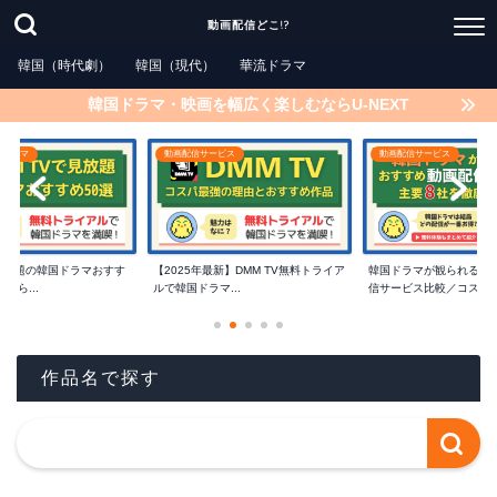
動画配信どこ!?
韓国（時代劇）
韓国（現代）
華流ドラマ
韓国ドラマ・映画を幅広く楽しむならU-NEXT
ービス
動画配信サービス
おすすめ韓国ドラマ
最新】DMM TV無料トライア
韓国ドラマが観られるおすすめ動画配
タイムスリップ韓国ドラマ
...
信サービス比較／コスパ...
選｜タイムリープ・タ...
作品名で探す