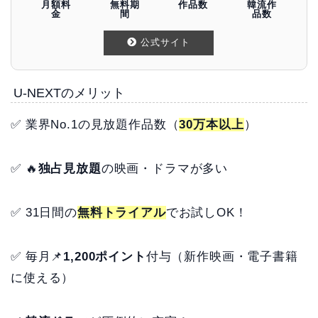
月額料
無料期
作品数
韓流作
金
間
品数
公式サイト
U-NEXTのメリット
✅ 業界No.1の見放題作品数（
30万本以上
）
✅ 🔥
独占見放題
の映画・ドラマが多い
✅ 31日間の
無料トライアル
でお試しOK！
✅ 毎月📌
1,200ポイント
付与（新作映画・電子書籍
に使える）