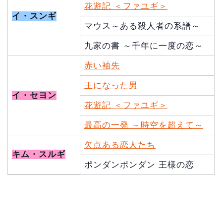
花遊記 ＜ファユギ＞
イ・スンギ
マウス～ある殺人者の系譜～
九家の書 ～千年に一度の恋～
赤い袖先
王になった男
イ・セヨン
花遊記 ＜ファユギ＞
最高の一発 ～時空を超えて～
欠点ある恋人たち
キム・スルギ
ポンダンポンダン 王様の恋