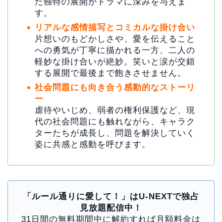
た独特の展開がドラマに深みを与えま
す。
リアルな感情描写とコミカルな掛け合い
片想いのもどかしさや、愛を伝えること
への勇気が丁寧に描かれる一方、二人の
軽妙な掛け合いが絶妙。笑いと涙が交錯
する展開で最後まで飽きさせません。
社会問題にも向き合う感動的なストーリ
ー
虐待やいじめ、弱者の権利保護など、現
代の社会問題にも触れながら、キャラク
ターたちが成長し、問題を解決していく
姿に共感と感動を呼びます。
「ルール通りに愛して！」はU-NEXTで独占
見放題配信中！
31日間の無料期間中に解約すれば月額料金は