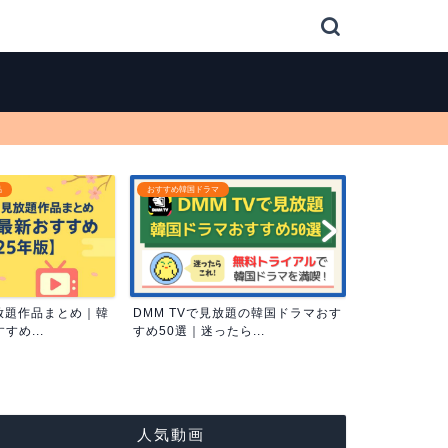
動画配信サービス
動画配信サービス
放題の韓国ドラマおす
【2025年最新】DMM TV無料トラ
韓国ドラマが
ら...
イアルで韓国ドラマ...
配信サービス比
人気動画