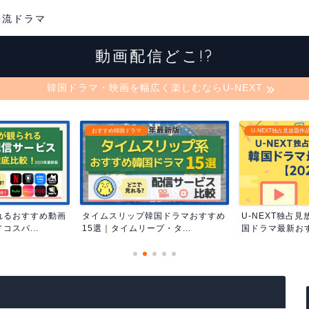
華流ドラマ
動画配信どこ!?
韓国ドラマ・映画を幅広く楽しむならU-NEXT
U-NEXT独占見放題作品
おすすめ韓国ドラマ
国ドラマおすすめ
U-NEXT独占見放題作品まとめ｜韓
DMM TVで見
・タ...
国ドラマ最新おすすめ...
すめ50選｜迷った