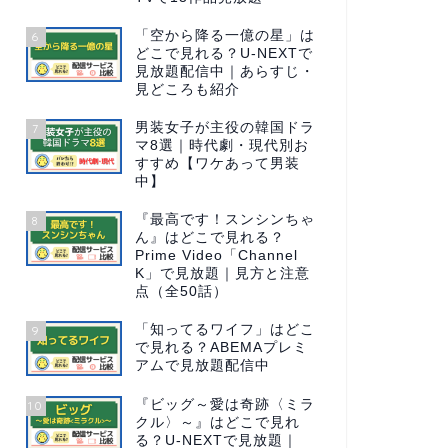
「空から降る一億の星」は
6
どこで見れる？U-NEXTで
見放題配信中｜あらすじ・
見どころも紹介
男装女子が主役の韓国ドラ
7
マ8選｜時代劇・現代別お
すすめ【ワケあって男装
中】
『最高です！スンシンちゃ
8
ん』はどこで見れる？
Prime Video「Channel
K」で見放題｜見方と注意
点（全50話）
「知ってるワイフ」はどこ
9
で見れる？ABEMAプレミ
アムで見放題配信中
『ビッグ～愛は奇跡〈ミラ
10
クル〉～』はどこで見れ
る？U-NEXTで見放題｜