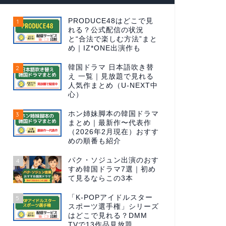
PRODUCE48はどこで見
1
れる？公式配信の状況
と“合法で楽しむ方法”まと
め｜IZ*ONE出演作も
韓国ドラマ 日本語吹き替
2
え 一覧｜見放題で見れる
人気作まとめ（U-NEXT中
心）
ホン姉妹脚本の韓国ドラマ
3
まとめ｜最新作〜代表作
（2026年2月現在）おすす
めの順番も紹介
パク・ソジュン出演のおす
4
すめ韓国ドラマ7選｜初め
て見るならこの3本
「K-POPアイドルスター
5
スポーツ選手権」シリーズ
はどこで見れる？DMM
TVで13作品見放題