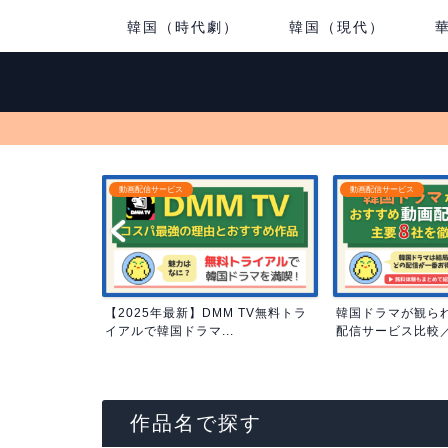
韓国（時代劇）
韓国（現代）
動画配信サービス
おすすめ韓国ドラマ
M TV無料トラ
韓国ドラマが観られるおすすめ動画
タイムスリップ韓
.
配信サービス比較／コスパ...
15選｜タイムリープ
作品名で探す