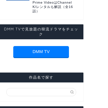
Prime VideoはChannel
K/レンタルも解説（全16
話）
DMM TVで見放題の韓流ドラマをチェッ
ク
DMM TV
作品名で探す