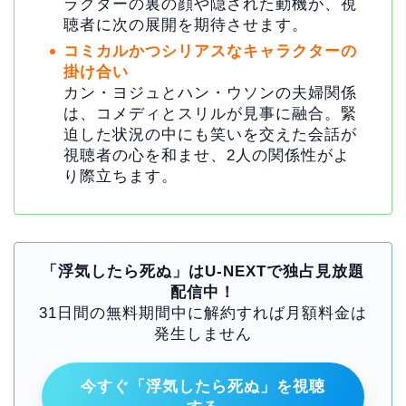
ラクターの裏の顔や隠された動機が、視
聴者に次の展開を期待させます。
コミカルかつシリアスなキャラクターの
掛け合い
カン・ヨジュとハン・ウソンの夫婦関係
は、コメディとスリルが見事に融合。緊
迫した状況の中にも笑いを交えた会話が
視聴者の心を和ませ、2人の関係性がよ
り際立ちます。
「浮気したら死ぬ」はU-NEXTで独占見放題
配信中！
31日間の無料期間中に解約すれば月額料金は
発生しません
今すぐ「浮気したら死ぬ」を視聴