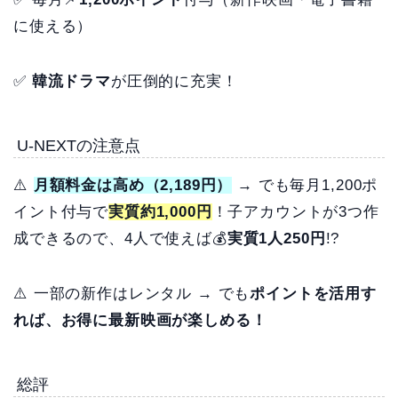
に使える）
✅
韓流ドラマ
が圧倒的に充実！
U-NEXTの注意点
⚠️
月額料金は高め（2,189円）
→ でも毎月1,200ポ
イント付与で
実質約1,000円
！子アカウントが3つ作
成できるので、4人で使えば💰
実質1人250円
!?
⚠️ 一部の新作はレンタル → でも
ポイントを活用す
れば、お得に最新映画が楽しめる！
総評