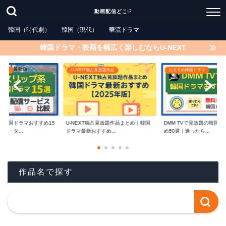
動画配信どこ!?
韓国（時代劇）
韓国（現代）
華流ドラマ
韓国ドラマ・映画を幅広く楽しむならU-NEXT
独占見放題作品
おすすめ韓国ドラマ
動画配信サービス
独占見放題作品まとめ｜韓国
DMM TVで見放題の韓国ドラマおすす
【2025年最新】DMM T
すすめ...
め50選｜迷ったら...
ルで韓国ドラマ...
作品名で探す