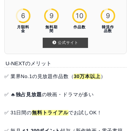
6
9
10
9
月額料
無料期
作品数
韓流作
金
間
品数
公式サイト
U-NEXTのメリット
✅ 業界No.1の見放題作品数（
30万本以上
）
✅ 🔥
独占見放題
の映画・ドラマが多い
✅ 31日間の
無料トライアル
でお試しOK！
✅ 毎月📌
1,200ポイント
付与（新作映画・電子書籍