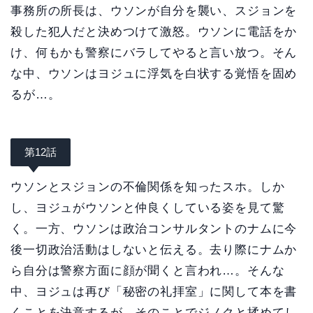
事務所の所長は、ウソンが自分を襲い、スジョンを
殺した犯人だと決めつけて激怒。ウソンに電話をか
け、何もかも警察にバラしてやると言い放つ。そん
な中、ウソンはヨジュに浮気を白状する覚悟を固め
るが…。
第12話
ウソンとスジョンの不倫関係を知ったスホ。しか
し、ヨジュがウソンと仲良くしている姿を見て驚
く。一方、ウソンは政治コンサルタントのナムに今
後一切政治活動はしないと伝える。去り際にナムか
ら自分は警察方面に顔が聞くと言われ…。そんな
中、ヨジュは再び「秘密の礼拝室」に関して本を書
くことを決意するが、そのことでジノクと揉めてし