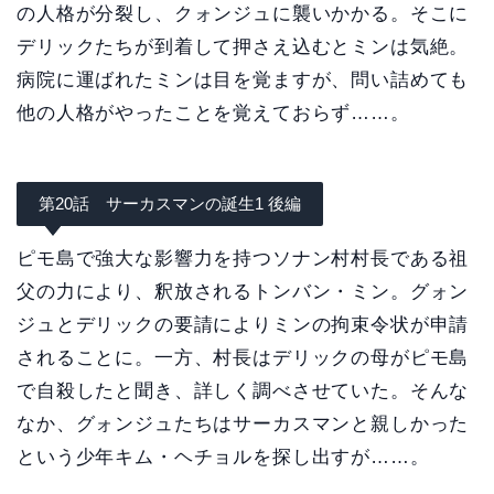
の人格が分裂し、クォンジュに襲いかかる。そこに
デリックたちが到着して押さえ込むとミンは気絶。
病院に運ばれたミンは目を覚ますが、問い詰めても
他の人格がやったことを覚えておらず……。
第20話 サーカスマンの誕生1 後編
ピモ島で強大な影響力を持つソナン村村長である祖
父の力により、釈放されるトンバン・ミン。グォン
ジュとデリックの要請によりミンの拘束令状が申請
されることに。一方、村長はデリックの母がピモ島
で自殺したと聞き、詳しく調べさせていた。そんな
なか、グォンジュたちはサーカスマンと親しかった
という少年キム・ヘチョルを探し出すが……。