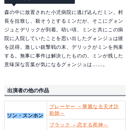
森の中に放置された小児病院に逃げ込んだミン。村
長を拉致し、殺そうとするミンだが、そこにグォン
ジュとデリックが到着。幼い頃、ミンと共にこの病
院に入院していたことを思い出したグォンジュは彼
を説得。激しい銃撃戦の末、デリックがミンを拘束
する。無事に事件は解決したものの、ミンが残した
意味深な言葉が気になるグォンジュは……。
出演者の他の作品
プレーヤー ～華麗なる天才詐
欺師～
ソン・スンホン
ブラック ～恋する死神～