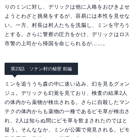
りのミンに対し、デリックは他に人格をおびきよせ
ようとわざと挑発をするが、容易には本性を見せな
い。一方、村長は村人たちを洗脳し、ミンを守ろう
とする。さらに警察の圧力をかけ、デリックはロス
市警の上司から帰国を命じられるが……。
第23話 ソナン村の秘密 前編
ミンを追ううち森の中に迷い込み、幻を見るグォン
ジュ。デリックも幻覚を見ており、検査の結果2人
の体内から薬物が検出される。さらに自殺したマン
テクの体内からも薬物の一種であるピモ草が検出さ
れ、2人は知らぬ間にピモ草を飲まされたのではと
疑う。そんななか、ミンが公園で発見される。ピモ