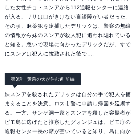
した女性チョ・スンアから112通報センターに連絡
が入る。リサは口がきけない言語障がい者だった。
その頃、麻薬犯を逮捕したデリックは、警察の無線
の情報から妹のスンアが殺人犯に追われ隠れている
と知る。急いで現場に向かったデリックだが、すで
にスンアは犯人に拉致された後で…。
第3話 黄泉の犬が住む道 前編
妹スンアを殺されたデリックは自分の手で犯人を捕
まえることを決意。ロス市警に申請し帰国を延期す
る。一方、サンゲ洞一家とスンアを殺した容疑者が
ピモ島に逃げたと推察したグォンジュは、ピモ庁の
通報センター長の席が空いていると知り、島に向か