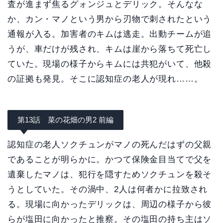
査が進まず焦るグォンジュとデリック。そんなな
か、カン・マノという男から刃物で刺されたという
通報が入る。加害者のキムは逃走。出動チームが追
うが、車だけが残され、キムは崖から落ちて死亡し
ていた。現場の様子からキムには共犯がいて、他殺
の証拠も発見。そこに認知症の老人が現れ……。
第13話 菜の花畑の男2 前編
認知症の老人ソクチュンがマノの死んだはずの父親
であることが明らかに。かつて保険金目当てで父を
遺棄したマノは、犯行を隠すためソクチュンを殺そ
うとしていた。その渦中、2人は何者かに拉致され
る。現場に向かったデリックは、周辺の様子から彼
らが塩田に向かったと推察。その塩田の持ち主はソ