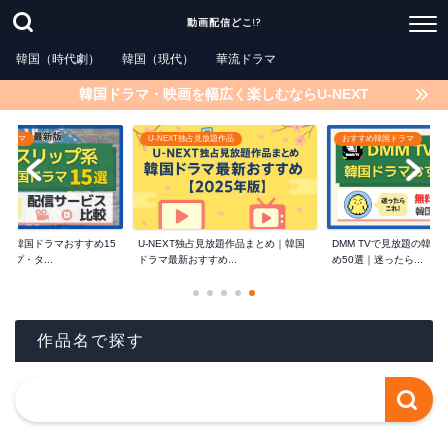
動画配信どこ!?
韓国（時代劇）
韓国（現代）
華流ドラマ
韓国ドラマ・映画を幅広く楽しむならU-NEXT
独占見放題作品
おすすめ韓国ドラマ
動画配信サービス
独占見放題作品まとめ｜韓国
DMM TVで見放題の韓国ドラマおすす
【2025年最新】DMM T
すすめ...
め50選｜迷ったら...
ルで韓国ドラマ...
作品名で探す