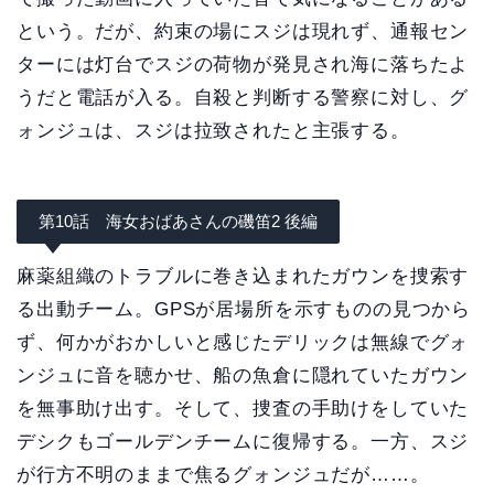
という。だが、約束の場にスジは現れず、通報セン
ターには灯台でスジの荷物が発見され海に落ちたよ
うだと電話が入る。自殺と判断する警察に対し、グ
ォンジュは、スジは拉致されたと主張する。
第10話 海女おばあさんの磯笛2 後編
麻薬組織のトラブルに巻き込まれたガウンを捜索す
る出動チーム。GPSが居場所を示すものの見つから
ず、何かがおかしいと感じたデリックは無線でグォ
ンジュに音を聴かせ、船の魚倉に隠れていたガウン
を無事助け出す。そして、捜査の手助けをしていた
デシクもゴールデンチームに復帰する。一方、スジ
が行方不明のままで焦るグォンジュだが……。