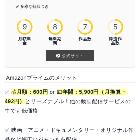
多彩な特典つき
9
8
7
5
月額料
無料期
作品数
韓流作
金
間
品数
公式サイト
Amazonプライムのメリット
✅
💰
月額：600円
or
💴
年間：5,900円（月換算・
492円）
とリーズナブル！他の動画配信サービスの
中でも低価格
✅ 映画・アニメ・ドキュメンタリー・オリジナル作
品など幅広いジャンルを配信