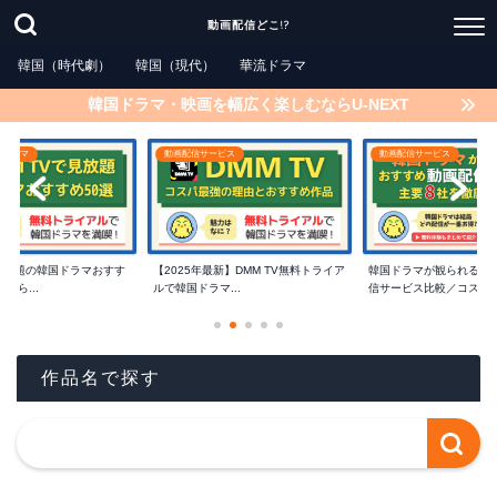
動画配信どこ!?
韓国（時代劇）
韓国（現代）
華流ドラマ
韓国ドラマ・映画を幅広く楽しむならU-NEXT
国ドラマ
動画配信サービス
動画配信サービス
で見放題の韓国ドラマおすす
【2025年最新】DMM TV無料トライア
韓国ドラマが観られるお
たら...
ルで韓国ドラマ...
信サービス比較／コスパ..
作品名で探す