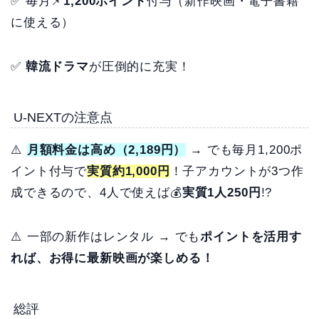
✅ 毎月📌
1,200ポイント
付与（新作映画・電子書籍
に使える）
✅
韓流ドラマ
が圧倒的に充実！
U-NEXTの注意点
⚠️
月額料金は高め（2,189円）
→ でも毎月1,200ポ
イント付与で
実質約1,000円
！子アカウントが3つ作
成できるので、4人で使えば💰
実質1人250円
!?
⚠️ 一部の新作はレンタル → でも
ポイントを活用す
れば、お得に最新映画が楽しめる！
総評