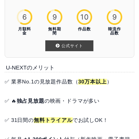
6
9
10
9
月額料
無料期
作品数
韓流作
金
間
品数
公式サイト
U-NEXTのメリット
✅ 業界No.1の見放題作品数（
30万本以上
）
✅ 🔥
独占見放題
の映画・ドラマが多い
✅ 31日間の
無料トライアル
でお試しOK！