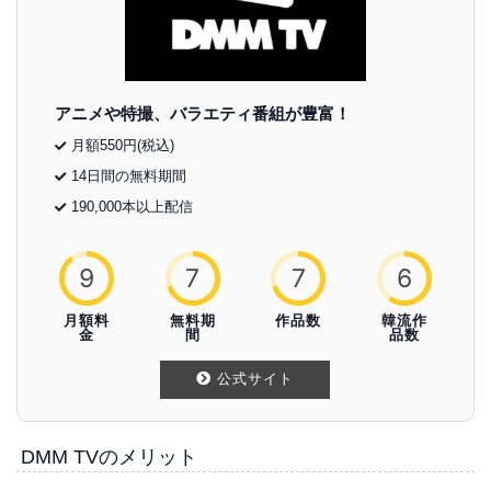
アニメや特撮、バラエティ番組が豊富！
月額550円(税込)
14日間の無料期間
190,000本以上配信
9
7
7
6
月額料
無料期
作品数
韓流作
金
間
品数
公式サイト
DMM TVのメリット