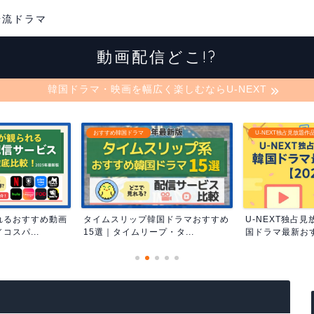
華流ドラマ
動画配信どこ!?
韓国ドラマ・映画を幅広く楽しむならU-NEXT
U-NEXT独占見放題作品
おすすめ韓国ドラマ
国ドラマおすすめ
U-NEXT独占見放題作品まとめ｜韓
DMM TVで見
・タ...
国ドラマ最新おすすめ...
すめ50選｜迷った