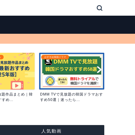
動画配信サービス
動画配信サービス
放題の韓国ドラマおす
【2025年最新】DMM TV無料トラ
韓国ドラマが
ら...
イアルで韓国ドラマ...
配信サービス比
人気動画