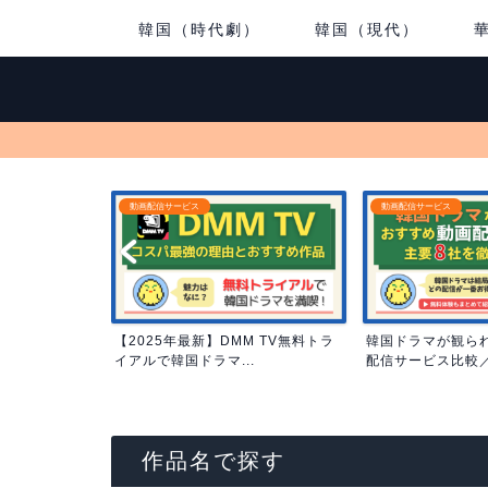
韓国（時代劇）
韓国（現代）
動画配信サービス
おすすめ韓国ドラマ
M TV無料トラ
韓国ドラマが観られるおすすめ動画
タイムスリップ韓
.
配信サービス比較／コスパ...
15選｜タイムリープ
作品名で探す