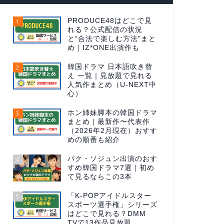
PRODUCE48はどこで見
1
れる？公式配信の状況
と“合法で楽しむ方法”まと
め｜IZ*ONE出演作も
韓国ドラマ 日本語吹き替
2
え 一覧｜見放題で見れる
人気作まとめ（U-NEXT中
心）
ホン姉妹脚本の韓国ドラマ
3
まとめ｜最新作〜代表作
（2026年2月現在）おすす
めの順番も紹介
パク・ソジュン出演のおす
4
すめ韓国ドラマ7選｜初め
て見るならこの3本
「K-POPアイドルスター
5
スポーツ選手権」シリーズ
はどこで見れる？DMM
TVで13作品見放題