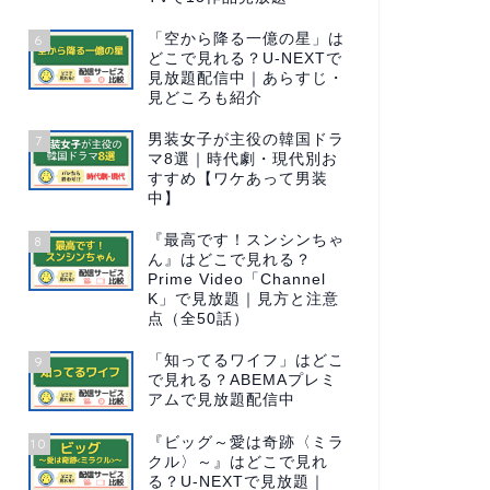
「空から降る一億の星」は
6
どこで見れる？U-NEXTで
見放題配信中｜あらすじ・
見どころも紹介
男装女子が主役の韓国ドラ
7
マ8選｜時代劇・現代別お
すすめ【ワケあって男装
中】
『最高です！スンシンちゃ
8
ん』はどこで見れる？
Prime Video「Channel
K」で見放題｜見方と注意
点（全50話）
「知ってるワイフ」はどこ
9
で見れる？ABEMAプレミ
アムで見放題配信中
『ビッグ～愛は奇跡〈ミラ
10
クル〉～』はどこで見れ
る？U-NEXTで見放題｜