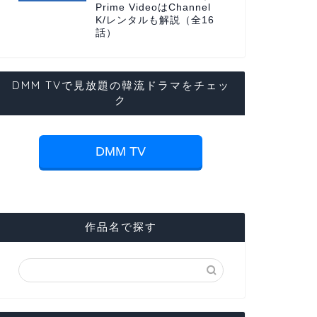
Prime VideoはChannel
K/レンタルも解説（全16
話）
DMM TVで見放題の韓流ドラマをチェッ
ク
DMM TV
作品名で探す