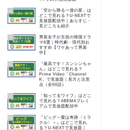
「空から降る一億の星」は
6
どこで見れる？U-NEXTで
見放題配信中｜あらすじ・
見どころも紹介
男装女子が主役の韓国ドラ
7
マ8選｜時代劇・現代別お
すすめ【ワケあって男装
中】
『最高です！スンシンちゃ
8
ん』はどこで見れる？
Prime Video「Channel
K」で見放題｜見方と注意
点（全50話）
「知ってるワイフ」はどこ
9
で見れる？ABEMAプレミ
アムで見放題配信中
『ビッグ～愛は奇跡〈ミラ
10
クル〉～』はどこで見れ
る？U-NEXTで見放題｜