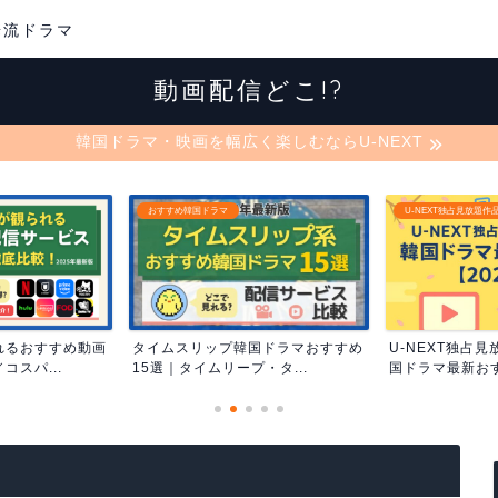
華流ドラマ
動画配信どこ!?
韓国ドラマ・映画を幅広く楽しむならU-NEXT
U-NEXT独占見放題作品
おすすめ韓国ドラマ
国ドラマおすすめ
U-NEXT独占見放題作品まとめ｜韓
DMM TVで見
・タ...
国ドラマ最新おすすめ...
すめ50選｜迷った