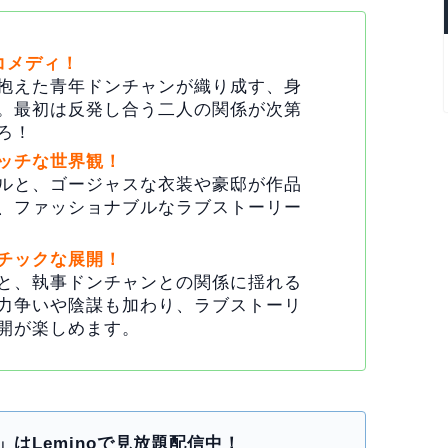
コメディ！
抱えた青年ドンチャンが織り成す、身
。最初は反発し合う二人の関係が次第
ろ！
ッチな世界観！
ルと、ゴージャスな衣装や豪邸が作品
、ファッショナブルなラブストーリー
チックな展開！
と、執事ドンチャンとの関係に揺れる
力争いや陰謀も加わり、ラブストーリ
開が楽しめます。
はLeminoで見放題配信中！