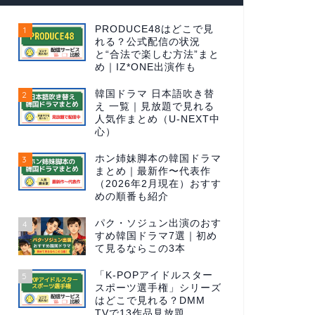
PRODUCE48はどこで見
1
れる？公式配信の状況
と“合法で楽しむ方法”まと
め｜IZ*ONE出演作も
韓国ドラマ 日本語吹き替
2
え 一覧｜見放題で見れる
人気作まとめ（U-NEXT中
心）
ホン姉妹脚本の韓国ドラマ
3
まとめ｜最新作〜代表作
（2026年2月現在）おすす
めの順番も紹介
パク・ソジュン出演のおす
4
すめ韓国ドラマ7選｜初め
て見るならこの3本
「K-POPアイドルスター
5
スポーツ選手権」シリーズ
はどこで見れる？DMM
TVで13作品見放題