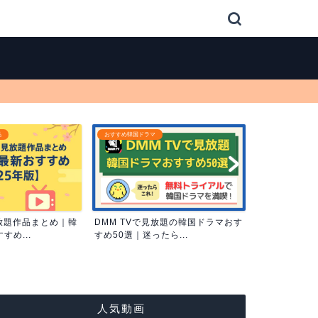
動画配信サービス
動画配信サービス
放題の韓国ドラマおす
【2025年最新】DMM TV無料トラ
韓国ドラマが
ら...
イアルで韓国ドラマ...
配信サービス比
人気動画