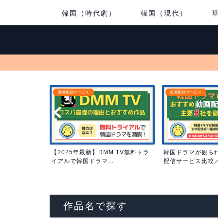
韓国（時代劇）
韓国（現代）
動画配信サービス
おすすめ韓国ドラマ
M TV無料トラ
韓国ドラマが観られるおすすめ動画
タイムスリップ韓
.
配信サービス比較／コスパ...
15選｜タイムリープ
作品名で探す