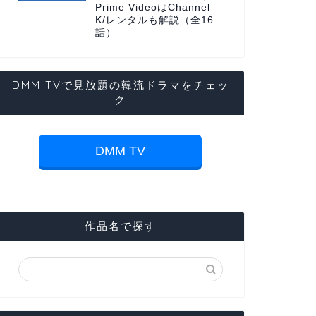
Prime VideoはChannel
K/レンタルも解説（全16
話）
DMM TVで見放題の韓流ドラマをチェッ
ク
DMM TV
作品名で探す