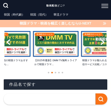
動画配信どこ!?
韓国（時代劇）
韓国（現代）
華流ドラマ
韓国ドラマ・映画を幅広く楽しむならU-NEXT
国ドラマ
動画配信サービス
動画配信サービス
で見放題の韓国ドラマおすす
【2025年最新】DMM TV無料トライア
韓国ドラマが観られるお
たら...
ルで韓国ドラマ...
信サービス比較／コスパ..
作品名で探す