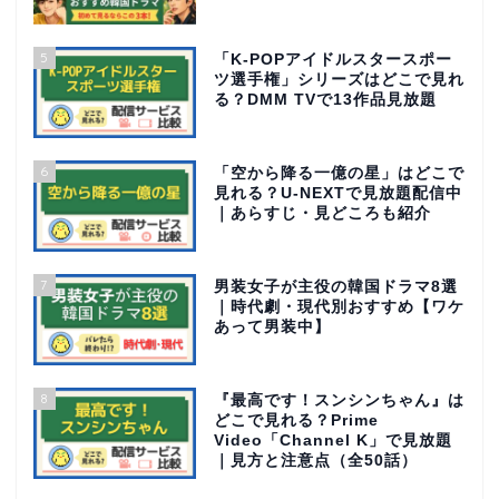
5
「K-POPアイドルスタースポー
ツ選手権」シリーズはどこで見れ
る？DMM TVで13作品見放題
6
「空から降る一億の星」はどこで
見れる？U-NEXTで見放題配信中
｜あらすじ・見どころも紹介
7
男装女子が主役の韓国ドラマ8選
｜時代劇・現代別おすすめ【ワケ
あって男装中】
8
『最高です！スンシンちゃん』は
どこで見れる？Prime
Video「Channel K」で見放題
｜見方と注意点（全50話）