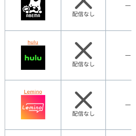
―
hulu
―
Lemino
―